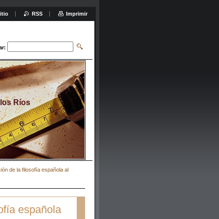
itio
RSS
Imprimir
ar:
 los Ríos
ón de la filosofía española al
sofía española