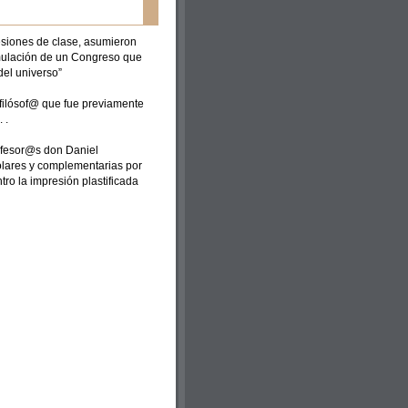
sesiones de clase, asumieron
simulación de un Congreso que
 del universo”
 filósof@ que fue previamente
 .
rofesor@s don Daniel
olares y complementarias por
tro la impresión plastificada