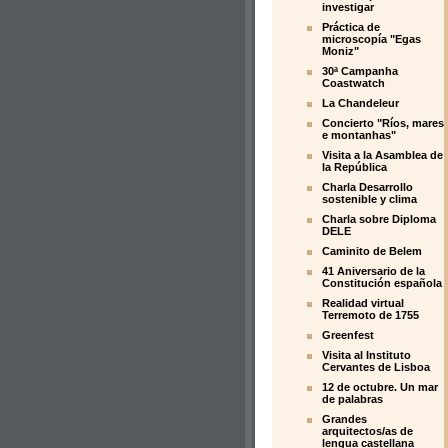
investigar
Práctica de
microscopía "Egas
Moniz"
30ª Campanha
Coastwatch
La Chandeleur
Concierto "Ríos, mares
e montanhas"
Visita a la Asamblea de
la República
Charla Desarrollo
sostenible y clima
Charla sobre Diploma
DELE
Caminito de Belem
41 Aniversario de la
Constitución española
Realidad virtual
Terremoto de 1755
Greenfest
Visita al Instituto
Cervantes de Lisboa
12 de octubre. Un mar
de palabras
Grandes
arquitectos/as de
lengua castellana