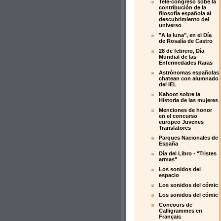
Tele-congreso sobe la
contribución de la
filosofía española al
descubrimiento del
universo
"A la luna", en el Día
de Rosalía de Castro
28 de febrero, Día
Mundial de las
Enfermedades Raras
Astrónomas españolas
chatean con alumnado
del IEL
Kahoot sobre la
Historia de las mujeres
Menciones de honor
en el concurso
europeo Juvenes
Translatores
Parques Nacionales de
España
Día del Libro - "Tristes
armas"
Los sonidos del
espacio
Los sonidos del cómic
Los sonidos del cómic
Concours de
Calligrammes en
Français