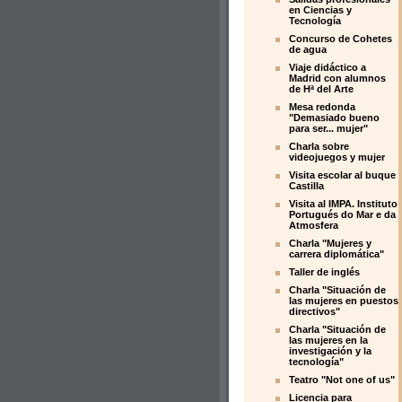
en Ciencias y
Tecnología
Concurso de Cohetes
de agua
Viaje didáctico a
Madrid con alumnos
de Hª del Arte
Mesa redonda
"Demasiado bueno
para ser... mujer"
Charla sobre
videojuegos y mujer
Visita escolar al buque
Castilla
Visita al IMPA. Instituto
Portugués do Mar e da
Atmosfera
Charla "Mujeres y
carrera diplomática"
Taller de inglés
Charla "Situación de
las mujeres en puestos
directivos"
Charla "Situación de
las mujeres en la
investigación y la
tecnología"
Teatro "Not one of us"
Licencia para