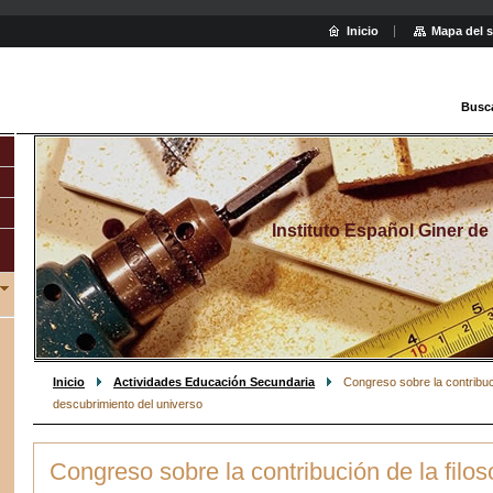
Inicio
Mapa del s
Busc
Instituto Español Giner de
Inicio
Actividades Educación Secundaria
Congreso sobre la contribuci
descubrimiento del universo
Congreso sobre la contribución de la filo