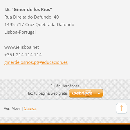
I.E. "Giner de los Ríos"
Rua Direita do Dafundo, 40
1495-717 Cruz Quebrada-Dafundo
Lisboa-Portugal
www.ielisboa.net
+351 214 114 114
ginerdel
osrios.p
t@educac
ion.es
Julián Hernández
Haz tu página web gratis
Ver:
Móvil
|
Clásica