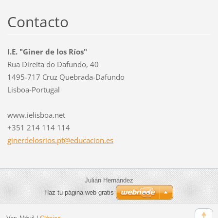
Contacto
I.E. "Giner de los Ríos"
Rua Direita do Dafundo, 40
1495-717 Cruz Quebrada-Dafundo
Lisboa-Portugal
www.ielisboa.net
+351 214 114 114
ginerdel
osrios.p
t@educac
ion.es
Julián Hernández
Haz tu página web gratis