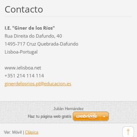
Contacto
I.E. "Giner de los Ríos"
Rua Direita do Dafundo, 40
1495-717 Cruz Quebrada-Dafundo
Lisboa-Portugal
www.ielisboa.net
+351 214 114 114
ginerdel
osrios.p
t@educac
ion.es
Julián Hernández
Haz tu página web gratis
Ver:
Móvil
|
Clásica