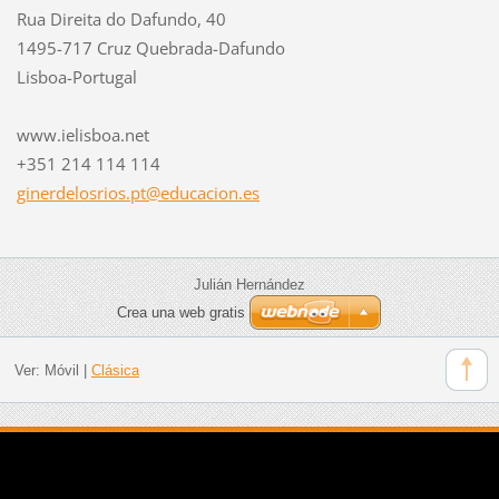
Rua Direita do Dafundo, 40
1495-717 Cruz Quebrada-Dafundo
Lisboa-Portugal
www.ielisboa.net
+351 214 114 114
ginerdel
osrios.p
t@educac
ion.es
Julián Hernández
Crea una web gratis
Ver:
Móvil
|
Clásica