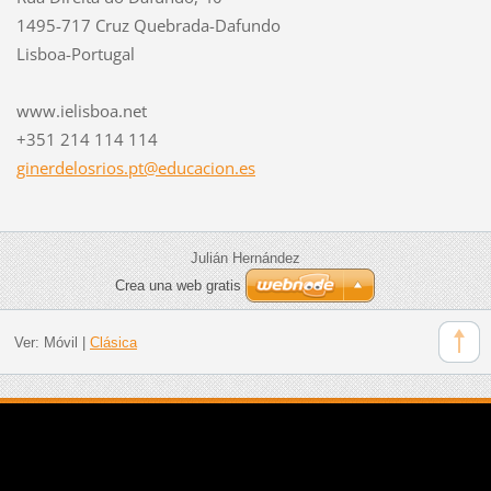
1495-717 Cruz Quebrada-Dafundo
Lisboa-Portugal
www.ielisboa.net
+351 214 114 114
ginerdel
osrios.p
t@educac
ion.es
Julián Hernández
Crea una web gratis
Ver:
Móvil
|
Clásica