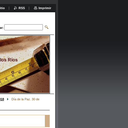
itio
RSS
Imprimir
ar:
 los Ríos
018
Día de la Paz. 30 de