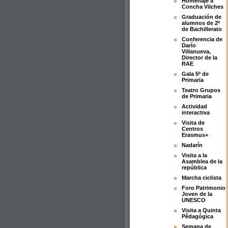
Homenaje a
Concha Vilches
Graduación de
alumnos de 2º
de Bachillerato
Conferencia de
Darío
Villanueva,
Director de la
RAE
Gala 5º de
Primaria
Teatro Grupos
de Primaria
Actividad
interactiva
Visita de
Centros
Erasmus+
Nadarín
Visita a la
Asamblea de la
república
Marcha ciclista
Foro Patrimonio
Joven de la
UNESCO
Visita a Quinta
Pêdagógica
Semana de