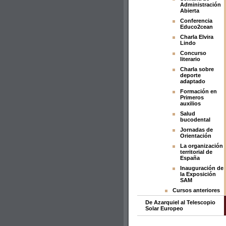
Administración
Abierta
Conferencia
Educo2cean
Charla Elvira
Lindo
Concurso
literario
Charla sobre
deporte
adaptado
Formación en
Primeros
auxilios
Salud
bucodental
Jornadas de
Orientación
La organización
territorial de
España
Inauguración de
la Exposición
SAM
Cursos anteriores
De Azarquiel al Telescopio
Solar Europeo