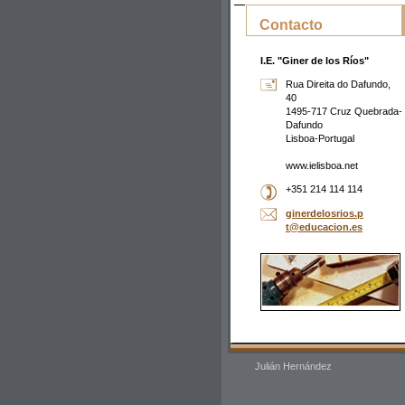
Contacto
I.E. "Giner de los Ríos"
Rua Direita do Dafundo,
40
1495-717 Cruz Quebrada-
Dafundo
Lisboa-Portugal
www.ielisboa.net
+351 214 114 114
ginerdel
osrios.p
t@educac
ion.es
Julián Hernández