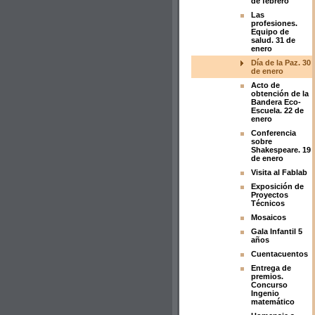
de febrero
Las
profesiones.
Equipo de
salud. 31 de
enero
Día de la Paz. 30
de enero
Acto de
obtención de la
Bandera Eco-
Escuela. 22 de
enero
Conferencia
sobre
Shakespeare. 19
de enero
Visita al Fablab
Exposición de
Proyectos
Técnicos
Mosaicos
Gala Infantil 5
años
Cuentacuentos
Entrega de
premios.
Concurso
Ingenio
matemático