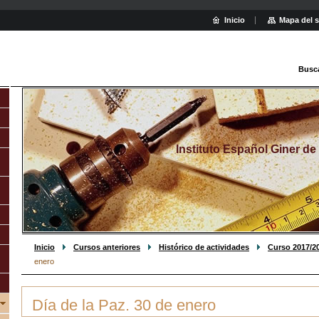
Inicio
Mapa del s
Busc
Instituto Español Giner de
Inicio
Cursos anteriores
Histórico de actividades
Curso 2017/2
enero
Día de la Paz. 30 de enero