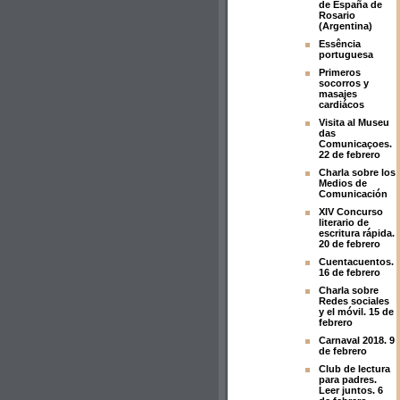
de España de
Rosario
(Argentina)
Essência
portuguesa
Primeros
socorros y
masajes
cardiácos
Visita al Museu
das
Comunicaçoes.
22 de febrero
Charla sobre los
Medios de
Comunicación
XIV Concurso
literario de
escritura rápida.
20 de febrero
Cuentacuentos.
16 de febrero
Charla sobre
Redes sociales
y el móvil. 15 de
febrero
Carnaval 2018. 9
de febrero
Club de lectura
para padres.
Leer juntos. 6